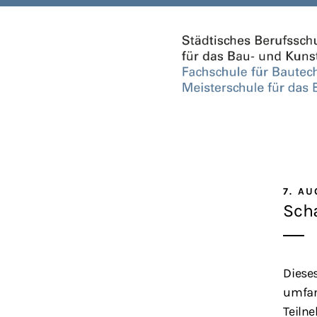
7. A
Scha
Dieses
umfan
Teiln