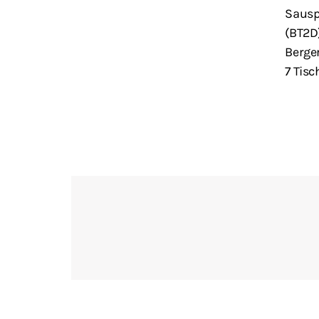
Sausp
(BT2D
Berger
7 Tis