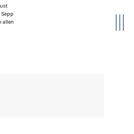
Just
n Sepp
 allen