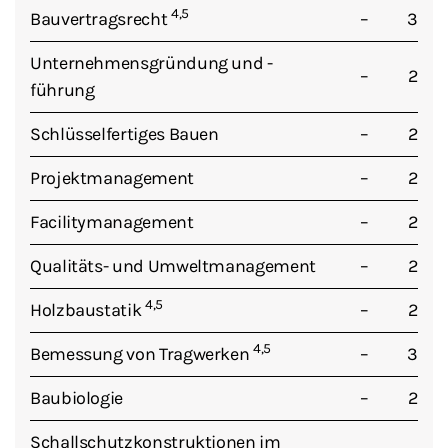
4,5
Bauvertragsrecht
–
3
Unternehmensgründung und -
–
2
führung
Schlüsselfertiges Bauen
–
2
Projektmanagement
–
2
Facilitymanagement
–
2
Qualitäts- und Umweltmanagement
–
2
4,5
Holzbaustatik
–
2
4,5
Bemessung von Tragwerken
–
3
Baubiologie
–
2
Schallschutzkonstruktionen im