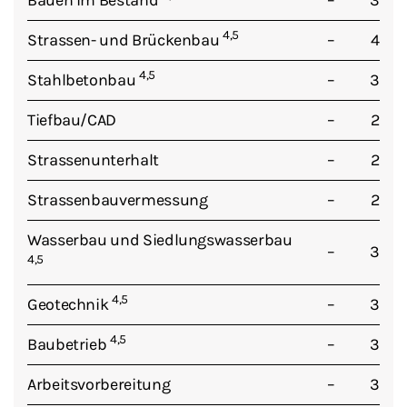
Bauen im Bestand
–
3
4,5
Strassen- und Brückenbau
–
4
4,5
Stahlbetonbau
–
3
Tiefbau/CAD
–
2
Strassenunterhalt
–
2
Strassenbauvermessung
–
2
Wasserbau und Siedlungswasserbau
–
3
4,5
4,5
Geotechnik
–
3
4,5
Baubetrieb
–
3
Arbeitsvorbereitung
–
3