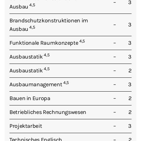
–
3
4,5
Ausbau
Brandschutzkonstruktionen im
–
3
4,5
Ausbau
4,5
Funktionale Raumkonzepte
–
3
4,5
Ausbaustatik
–
3
4,5
Ausbaustatik
–
2
4,5
Ausbaumanagement
–
3
Bauen in Europa
–
2
Betriebliches Rechnungswesen
–
2
Projektarbeit
–
3
Technisches Englisch
–
2