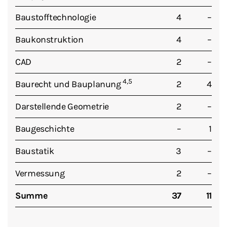
Baustofftechnologie
4
–
Baukonstruktion
4
–
CAD
2
–
4,5
Baurecht und Bauplanung
2
4
Darstellende Geometrie
2
–
Baugeschichte
–
1
Baustatik
3
–
Vermessung
2
–
Summe
37
11