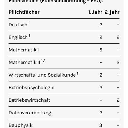
Fachschulen (Fachschulordnung – FSO).
Pflichtfächer
1. Jahr
2. jahr
1
Deutsch
2
–
1
Englisch
2
2
Mathematik I
5
–
1,2
Mathematik II
–
2
1
Wirtschafts- und Sozialkunde
2
–
Betriebspsychologie
2
–
Betriebswirtschaft
–
2
Datenverarbeitung
2
–
Bauphysik
3
–