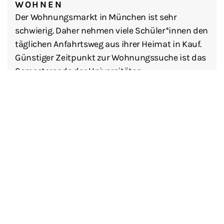
WOHNEN
Der Wohnungsmarkt in München ist sehr
schwierig. Daher nehmen viele Schüler*innen den
täglichen Anfahrtsweg aus ihrer Heimat in Kauf.
Günstiger Zeitpunkt zur Wohnungssuche ist das
Semesterende der Universitäten.
Durch unsere Zusammenarbeit mit dem
Oskar
von Miller Forum
können wir einigen unserer
Schüler*innen Studenten-Appartements
vermitteln. Daneben stehen den Bewohnern des
Forums ein Bistro, Bibliothek, Musikraum,
Arbeitszimmer sowie Veranstaltungs- und
Vortragsräume offen.
Weitere Unterbringungsmöglichkeiten,
Informationen und Ansprechpartner finden sie
im zur Verfügung gestellten Anhang zum
Download.