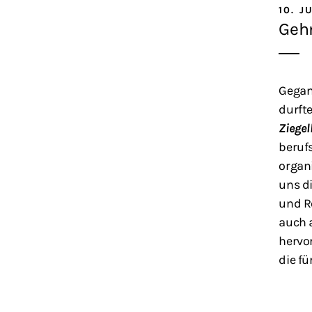
10. J
Geh
Gegang
durft
Ziegel
beruf
organ
uns d
und R
auch 
hervo
die f