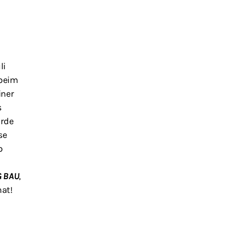
li
 beim
iner
s
urde
se
b
G BAU
,
at!