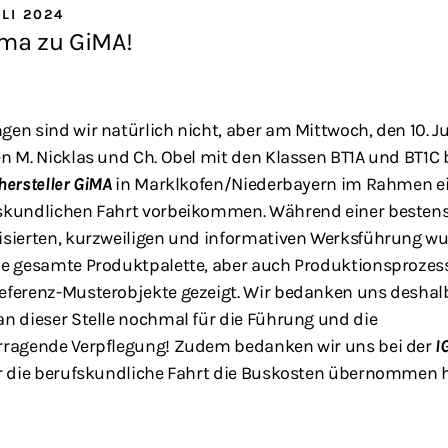
ULI 2024
ma zu GiMA!
en sind wir natürlich nicht, aber am Mittwoch, den 10. Ju
en M. Nicklas und Ch. Obel mit den Klassen BT1A und BT1C
hersteller GiMA
in Marklkofen/Niederbayern im Rahmen e
skundlichen Fahrt vorbeikommen. Während einer besten
isierten, kurzweiligen und informativen Werksführung w
ie gesamte Produktpalette, aber auch Produktionsprozes
eferenz-Musterobjekte gezeigt. Wir bedanken uns deshal
an dieser Stelle nochmal für die Führung und die
rragende Verpflegung! Zudem bedanken wir uns bei der
I
ür die berufskundliche Fahrt die Buskosten übernommen h