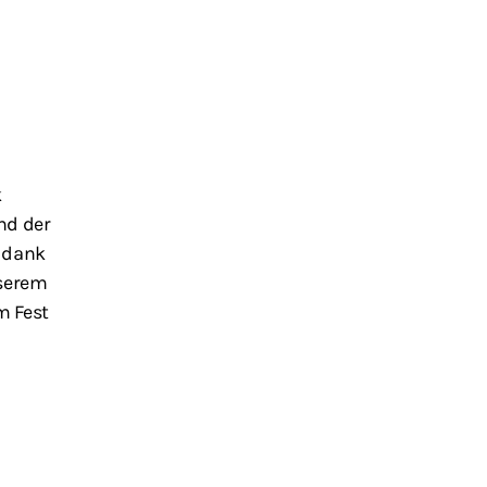
k
nd der
d dank
nserem
m Fest