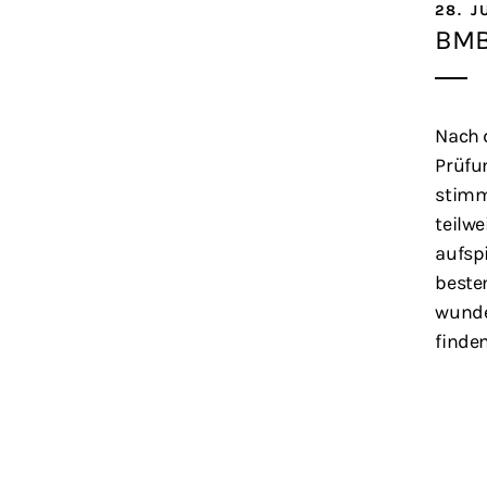
28. J
BMB
Nach 
Prüfu
stimm
teilw
aufsp
beste
wunde
finde